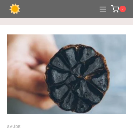
0
SAÚDE