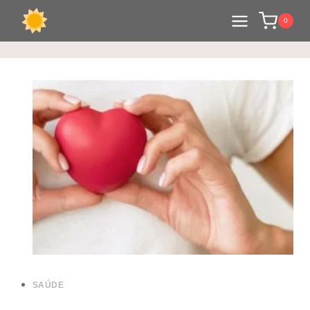
0
SAÚDE