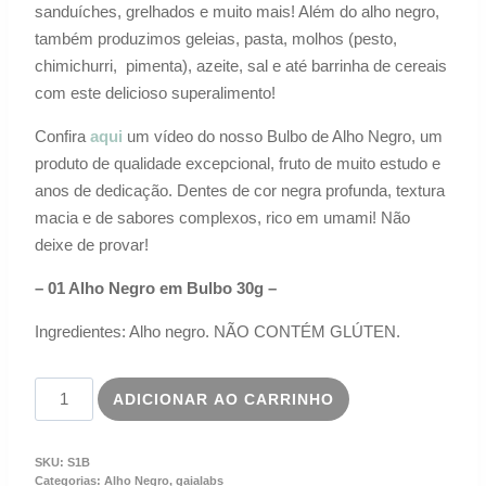
sanduíches, grelhados e muito mais! Além do alho negro,
também produzimos geleias, pasta, molhos (pesto,
chimichurri, pimenta), azeite, sal e até barrinha de cereais
com este delicioso superalimento!
Confira
aqui
um vídeo do nosso Bulbo de Alho Negro, um
produto de qualidade excepcional, fruto de muito estudo e
anos de dedicação. Dentes de cor negra profunda, textura
macia e de sabores complexos, rico em umami! Não
deixe de provar!
– 01 Alho Negro em Bulbo 30g –
Ingredientes: Alho negro. NÃO CONTÉM GLÚTEN.
ADICIONAR AO CARRINHO
SKU:
S1B
Categorias:
Alho Negro
,
gaialabs