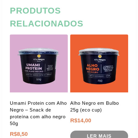
PRODUTOS
RELACIONADOS
Umami Protein com Alho
Alho Negro em Bulbo
Negro – Snack de
25g (eco cup)
proteína com alho negro
R$
14,00
50g
R$
8,50
LER MAIS