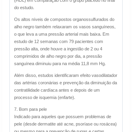
(HDL) em comparação com o grupo placebo no final
do estudo.
Os altos níveis de compostos organossulfurados do
alho negro também relaxaram os vasos sanguíneos,
o que leva a uma pressão arterial mais baixa. Em
estudo de 12 semanas com 79 pacientes com
pressão alta, onde houve a ingestão de 2 ou 4
comprimidos de alho negro por dia, a pressão
sanguínea diminuiu para na média 11,8 mm Hg.
Além disso, estudos identificaram efeito vasodilatador
das artérias coronárias e prevenção da diminuição da
contratilidade cardíaca antes e depois de um
processo de isquemia (enfarte).
7. Bom para pele
Indicado para aqueles que possuem problemas de
pele (desde dermatite até acne, psoríase ou rosácea)
ou mesmo para a prevenção de rugas e certas