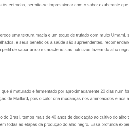
s às entradas, permita-se impressionar com o sabor exuberante q
 oferece uma textura macia e um toque de trufado com muito Umami,
grelhados, e seus benefícios à saúde são supreendentes, recomenda
 perfil de sabor único e características nutritivas fazem do alho negr
co, que é maturado e fermentado por aproximadamente 20 dias num f
ção de Maillard, pois o calor cria mudanças nos aminoácidos e nos 
do Brasil, temos mais de 40 anos de dedicação ao cultivo do alho 
 em todas as etapas da produção do alho negro. Essa profunda exper