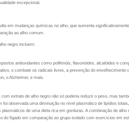
qualidade excepcional.
ulta em mudanças químicas no alho, que aumenta significativamente
paração ao alho comum.
lho negro incluem:
stos antioxidantes como polifenóis, flavonóides, alcalóides e comp
ativo, o combate os radicais livres, a prevenção do envelhecimento 
n, o Alzheimer, e mais.
om extrato de alho negro não só poderia reduzir o peso, mas também 
foi observada uma diminuição no nível plasmático de lipídios totais, c
s plasmáticos de uma dieta rica em gorduras. A combinação de alho 
peso do fígado em comparação ao grupo isolado com exercícios em es