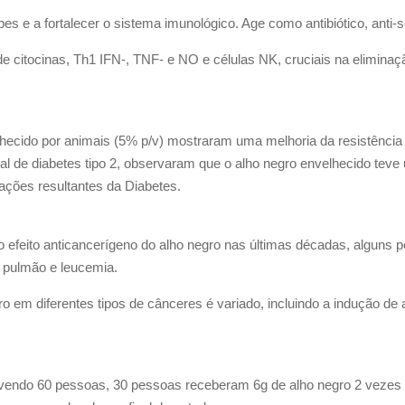
es e a fortalecer o sistema imunológico. Age como antibiótico, anti-sé
citocinas, Th1 IFN-, TNF- e NO e células NK, cruciais na eliminaçã
ecido por animais (5% p/v) mostraram uma melhoria da resistência à
l de diabetes tipo 2, observaram que o alho negro envelhecido teve 
ações resultantes da Diabetes.
 efeito anticancerígeno do alho negro nas últimas décadas, alguns p
, pulmão e leucemia.
em diferentes tipos de cânceres é variado, incluindo a indução de ap
ndo 60 pessoas, 30 pessoas receberam 6g de alho negro 2 vezes ao