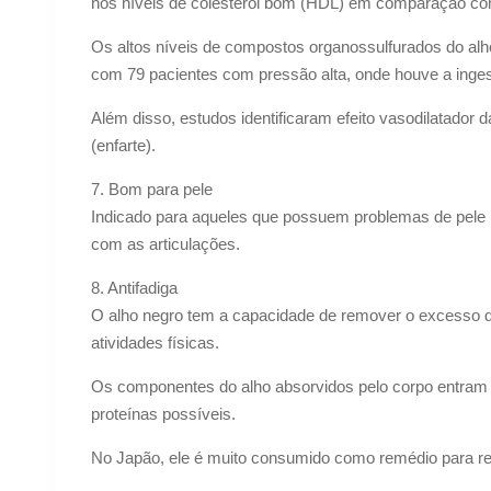
nos níveis de colesterol bom (HDL) em comparação com 
Os altos níveis de compostos organossulfurados do al
com 79 pacientes com pressão alta, onde houve a inges
Além disso, estudos identificaram efeito vasodilatador 
(enfarte).
7. Bom para pele
Indicado para aqueles que possuem problemas de pele 
com as articulações.
8. Antifadiga
O alho negro tem a capacidade de remover o excesso d
atividades físicas.
Os componentes do alho absorvidos pelo corpo entram e
proteínas possíveis.
No Japão, ele é muito consumido como remédio para re