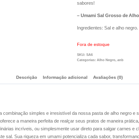
sabores!
– Umami Sal Grosso de Alho
Ingredientes: Sal e alho n
Fora de estoque
SKU:
SA6
Categorias:
Alho Negro
,
anb
Descrição
Informação adicional
Avaliações (0)
mbinação simples e irresistível da nossa pasta de alho negro e sal
oferece a maneira perfeita de realçar seus pratos de maneira práti
nárias incríveis, ou simplesmente usar direto para salgar carnes e 
ste sal. Sua riqueza em umami potencializa cada sabor, transforman