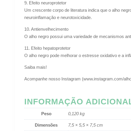
9. Efeito neuroprotetor
Um crescente corpo de literatura indica que o alho ne
neuroinflamação e neurotoxicidade.
10. Antienvelhecimento
O alho negro possui uma variedade de mecanismos anti
11. Efeito hepatoprotetor
O alho negro pode melhorar o estresse oxidativo e a in
Saiba mais!
Acompanhe nosso Instagram (www.instagram.com/alhone
INFORMAÇÃO ADICIONA
Peso
0,120 kg
Dimensões
7,5 × 5,5 × 7,5 cm