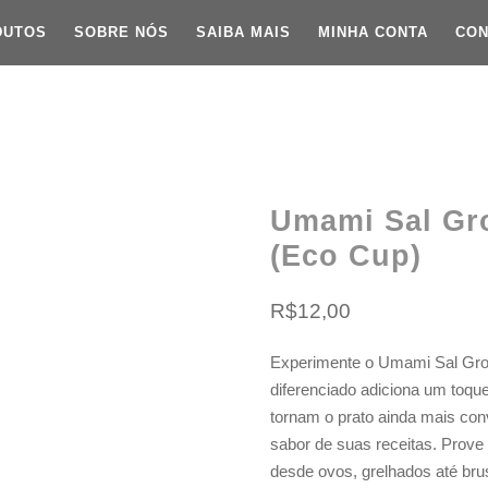
DUTOS
SOBRE NÓS
SAIBA MAIS
MINHA CONTA
CON
Umami Sal Gr
(eco Cup)
R$
12,00
Experimente o Umami Sal Gros
diferenciado adiciona um toque
tornam o prato ainda mais conv
sabor de suas receitas. Prov
desde ovos, grelhados até br