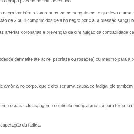
o grupo placebo no final do estudo.
ho negro também relaxaram os vasos sanguíneos, o que leva a uma 
tão de 2 ou 4 comprimidos de alho negro por dia, a pressão sanguí
das artérias coronárias e prevenção da diminuição da contratilidade
(desde dermatite até acne, psoríase ou rosácea) ou mesmo para a p
e amônia no corpo, que é dito ser uma causa de fadiga, ele também
m nossas células, agem no retículo endoplasmático para torná-lo mai
cuperação da fadiga.